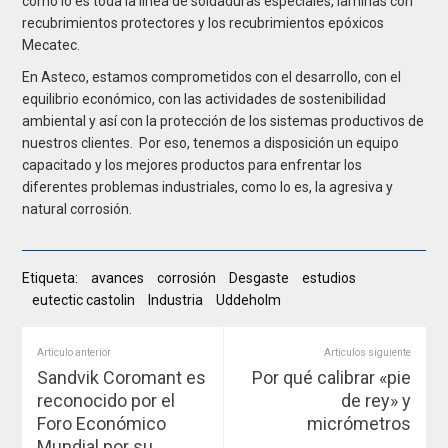
como lo es toda la línea de soldaduras especiales, laminas con
recubrimientos protectores y los recubrimientos epóxicos
Mecatec.
En Asteco, estamos comprometidos con el desarrollo, con el
equilibrio económico, con las actividades de sostenibilidad
ambiental y así con la protección de los sistemas productivos de
nuestros clientes. Por eso, tenemos a disposición un equipo
capacitado y los mejores productos para enfrentar los
diferentes problemas industriales, como lo es, la agresiva y
natural corrosión.
Etiqueta:
avances
corrosión
Desgaste
estudios
eutectic castolin
Industria
Uddeholm
Articulo anterior
Articulos siguiente
Sandvik Coromant es
Por qué calibrar «pie
reconocido por el
de rey» y
Foro Económico
micrómetros
Mundial por su