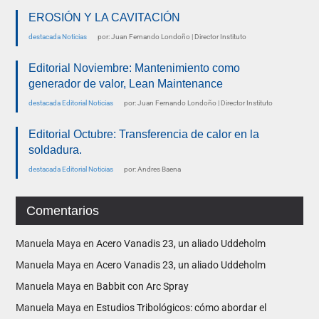
EROSIÓN Y LA CAVITACIÓN
destacada
Noticias
por: Juan Fernando Londoño | Director Instituto
Editorial Noviembre: Mantenimiento como
generador de valor, Lean Maintenance
destacada
Editorial
Noticias
por: Juan Fernando Londoño | Director Instituto
Editorial Octubre: Transferencia de calor en la
soldadura.
destacada
Editorial
Noticias
por: Andres Baena
Comentarios
Manuela Maya
en
Acero Vanadis 23, un aliado Uddeholm
Manuela Maya
en
Acero Vanadis 23, un aliado Uddeholm
Manuela Maya
en
Babbit con Arc Spray
Manuela Maya
en
Estudios Tribológicos: cómo abordar el